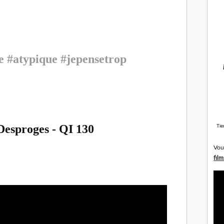
e
#atypique
#jepensetrop
Desproges - QI 130
Tie
Vou
film