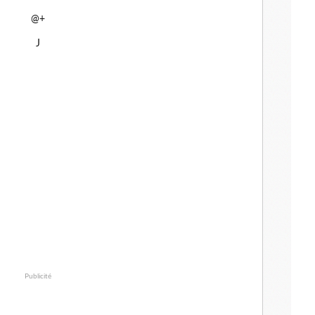
@+
J
Publicité