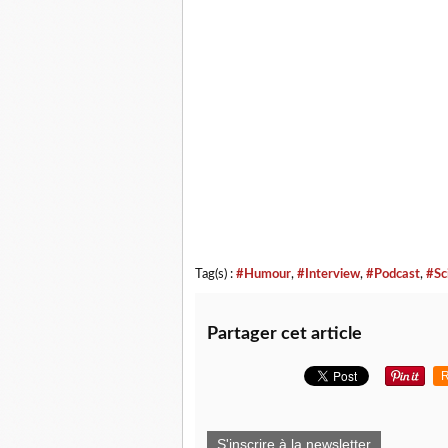
Tag(s) :
#Humour
,
#Interview
,
#Podcast
,
#Sc
Partager cet article
R
S'inscrire à la newsletter