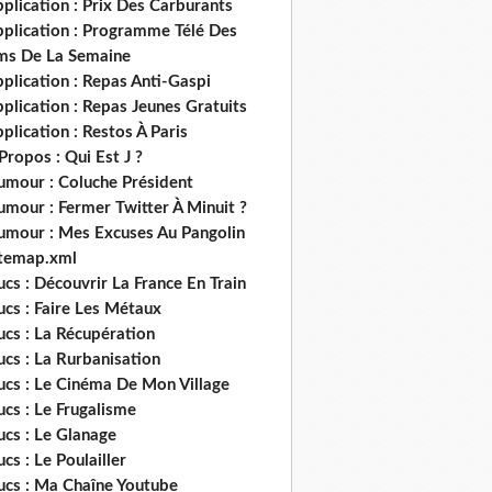
plication : Prix Des Carburants
pplication : Programme Télé Des
lms De La Semaine
plication : Repas Anti-Gaspi
plication : Repas Jeunes Gratuits
plication : Restos À Paris
Propos : Qui Est J ?
umour : Coluche Président
umour : Fermer Twitter À Minuit ?
umour : Mes Excuses Au Pangolin
itemap.xml
ucs : Découvrir La France En Train
ucs : Faire Les Métaux
ucs : La Récupération
ucs : La Rurbanisation
ucs : Le Cinéma De Mon Village
ucs : Le Frugalisme
ucs : Le Glanage
ucs : Le Poulailler
rucs : Ma Chaîne Youtube