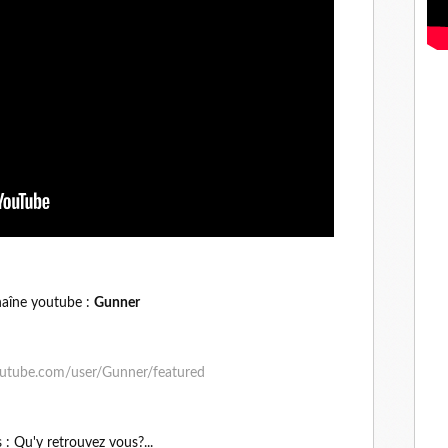
haîne youtube :
Gunner
utube.com/user/Gunner/featured
 : Qu'y retrouvez vous?...