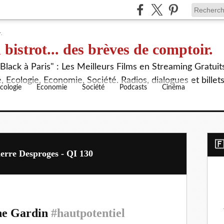
 bistrot... des brèves de comptoir.
lack à Paris" : Les Meilleurs Films en Streaming Gratuit
 Ecologie, Economie, Société. Radios, dialogues et billet
cologie
Economie
Société
Podcasts
Cinéma
​
ierre Desproges - QI 130
che Gardin
#hautpotentiel