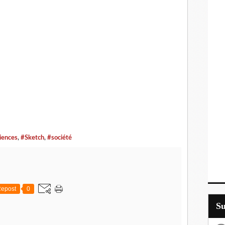
iences
,
#Sketch
,
#société
epost
0
S