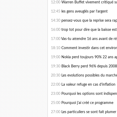
12:00
Warren Buffet vivement critiqué su
12:45
les gens aveuglés par l’argent
14:30
pensez-vous que la reprise sera rap
16:00
trop tot pour dire que la baisse est 
17:00
Vas-tu attendre 16 ans avant de ré
18:10
Comment investir dans cet enviro
19:00
Nokia perd toujours 90% 22 ans a
19:30
Black Berry perd 96% depuis 2008
20:30
Les evolutions possibles du march
22:00
La valeur refuge en cas d'inflation
23:00
Pourquoi les options sont indispe
25:00
Pourquoi j'ai créé ce programme
27:00
Les particuliers se sont fait plume