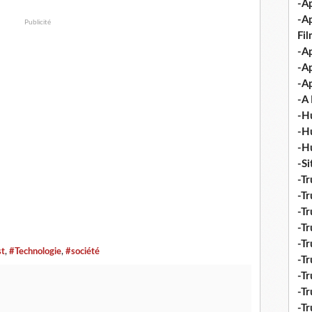
-Ap
-A
Publicité
Fi
-Ap
-Ap
-Ap
-A 
-H
-H
-H
-S
-Tr
-Tr
-Tr
-Tr
-Tr
st
,
#Technologie
,
#société
-Tr
-Tr
-Tr
-T