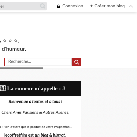
Connexion
+
Créer mon blog
s ⭐ ⭐ ⭐.
s d'humeur.
🇷​ La rumeur m'appelle : J
Bienvenue à toutes et à tous !
Chers Amis Parisiens &
Autres Aliénés,
J : Rien d'autre que le produit de votre imagination...
lecoffretfilm
est
un blog &
bistrot,