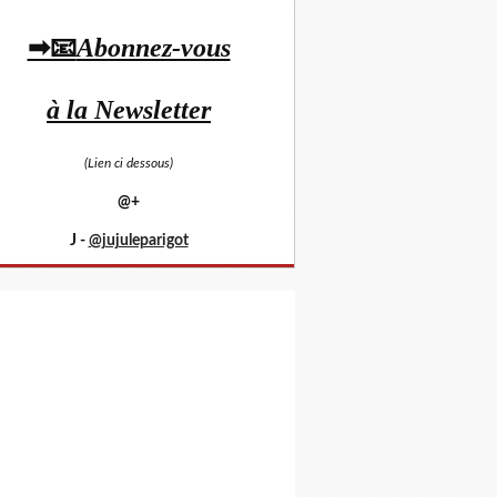
➡📧
Abonnez-vous
à la Newsletter
(Lien ci dessous)
@+
J -
@jujuleparigot