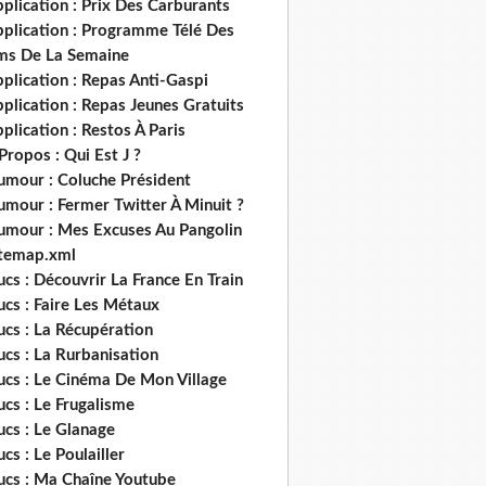
plication : Prix Des Carburants
pplication : Programme Télé Des
lms De La Semaine
plication : Repas Anti-Gaspi
plication : Repas Jeunes Gratuits
plication : Restos À Paris
Propos : Qui Est J ?
umour : Coluche Président
umour : Fermer Twitter À Minuit ?
umour : Mes Excuses Au Pangolin
itemap.xml
ucs : Découvrir La France En Train
ucs : Faire Les Métaux
ucs : La Récupération
ucs : La Rurbanisation
ucs : Le Cinéma De Mon Village
ucs : Le Frugalisme
ucs : Le Glanage
ucs : Le Poulailler
rucs : Ma Chaîne Youtube