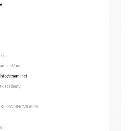
be
t/im
hami.net/omi
 info@thami.net
/tklacademy
m/TKLTRADINGVIDEOS
am