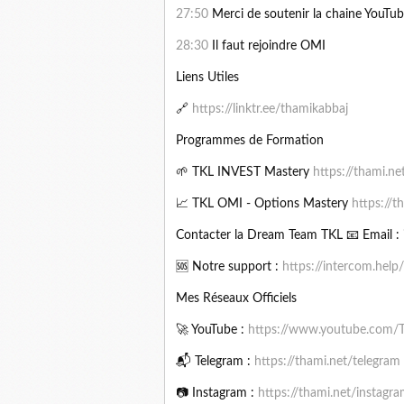
27:50
Merci de soutenir la chaine YouTu
28:30
Il faut rejoindre OMI
Liens Utiles
🔗
https://linktr.ee/thamikabbaj
Programmes de Formation
🌱 TKL INVEST Mastery
https://thami.ne
📈 TKL OMI - Options Mastery
https://t
Contacter la Dream Team TKL 📧 Email :
🆘 Notre support :
https://intercom.help
Mes Réseaux Officiels
🚀 YouTube :
https://www.youtube.co
📬 Telegram :
https://thami.net/telegram
📷 Instagram :
https://thami.net/instagr