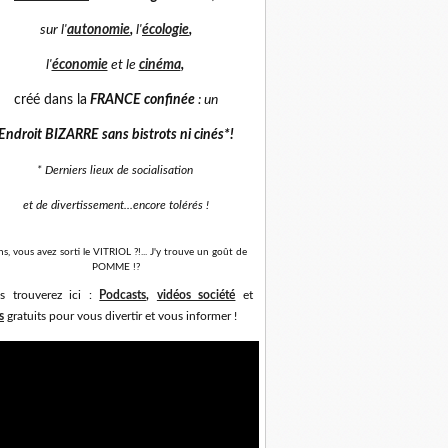
sur
l'
autonomie
,
l'
écologie
,
l'
économie
et
le
cinéma
,
créé dans la
FRANCE confinée
: un
Endroit BIZARRE sans bistrots ni cinés*
!
* Derniers lieux de socialisation
et de divertissement...
encore tolérés !
ns, vous avez sorti le VITRIOL ?!... J'y trouve un goût de
POMME !?
s trouverez ici :
Podcasts
,
vidéos société
et
s
gratuits pour vous divertir et vous informer !