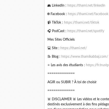
👥 LinkedIn :
https://thami.net/linkedin
🌐 Facebook :
https://thami.net/facebook
📹 TikTok :
https://thami.net/tiktok
🎧 PodCast :
https://thami.net/spotify
Mes Sites Officiels
💻 Site :
https://thami.net/
📝 Blog :
https://www.thamikabbaj.com/
⭐ Les avis des étudiants :
https://fr.trust
==============
AGIR ou SUBIR ? À toi de choisir
==============
🚨 DISCLAIMER 🚨 Les vidéos et le con
destinés exclusivement à des fins pédagog