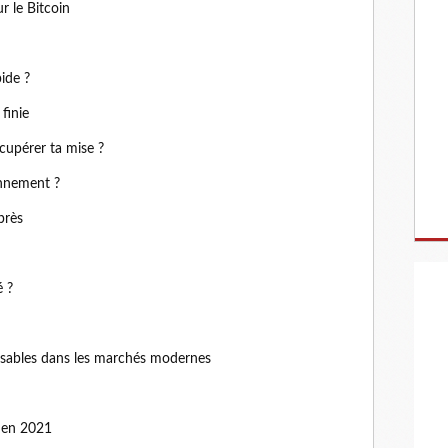
r le Bitcoin
ide ?
finie
cupérer ta mise ?
nnement ?
près
é ?
nsables dans les marchés modernes
r en 2021