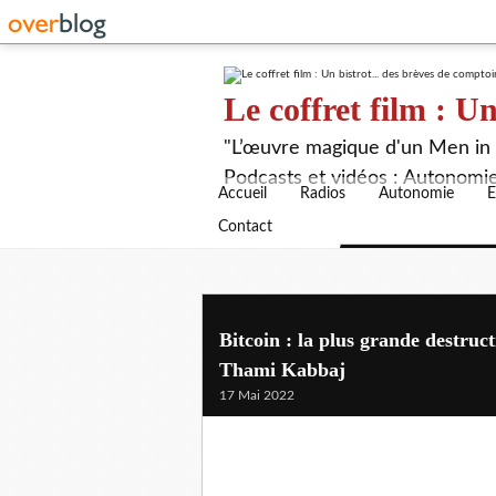
Le coffret film : Un
"L’œuvre magique d'un Men in B
Podcasts et vidéos : Autonomie,
Accueil
Radios
Autonomie
E
Contact
Bitcoin : la plus grande destructi
Thami Kabbaj
17 Mai 2022