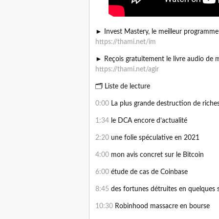
► Invest Mastery, le meilleur programme 
https://thami.net/im
► Reçois gratuitement le livre audio de 
https://thami.net/agir
🗂 Liste de lecture
0:00
La plus grande destruction de riche
1:34
le DCA encore d’actualité
2:20
une folie spéculative en 2021
4:00
mon avis concret sur le Bitcoin
6:00
étude de cas de Coinbase
8:45
des fortunes détruites en quelques
10:30
Robinhood massacre en bourse