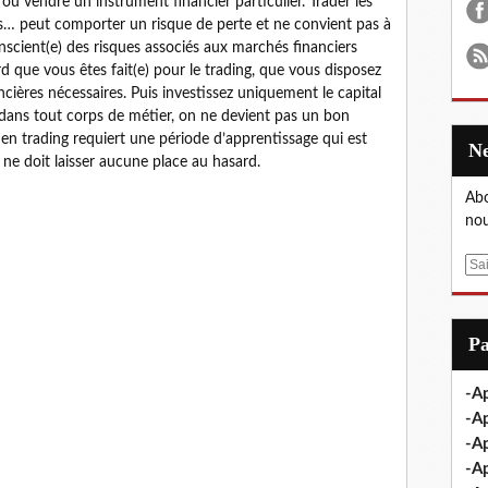
 vendre un instrument financier particulier. Trader les
ises… peut comporter un risque de perte et ne convient pas à
onscient(e) des risques associés aux marchés financiers
rd que vous êtes fait(e) pour le trading, que vous disposez
cières nécessaires. Puis investissez uniquement le capital
ans tout corps de métier, on ne devient pas un bon
 en trading requiert une période d’apprentissage qui est
 ne doit laisser aucune place au hasard.
Abo
nou
E
m
a
i
P
l
-Ap
-Ap
-Ap
-A