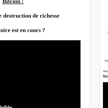
Bitcoin :
e destruction de richesse
toire est en cours ?
Tie
Vou
film