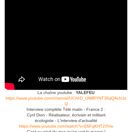
La chaîne youtube :
YALEFEU
https://www.youtube.com/channel/UCiVrD_UWlRYNT35qQAchUz
Q
Interview complète Télé matin - France 2 :
Cyril Dion - Réalisateur, écrivain et militant
écologiste - L'interview d'actualité
https://www.youtube.com/watch?v=E6FqKHT2XVw
C'est au pied du mur qu'on voit le maçon !