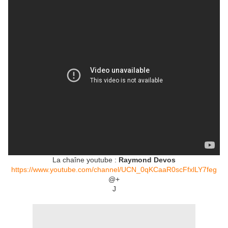
La chaîne youtube :
Raymond Devos
https://www.youtube.com/channel/UCN_0qKCaaR0scFfxlLY7feg
@+
J