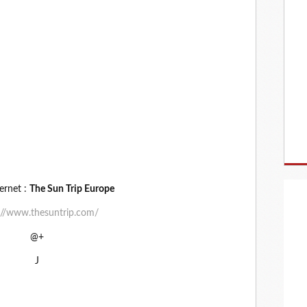
ternet :
The Sun Trip Europe
://www.thesuntrip.com/
@+
J