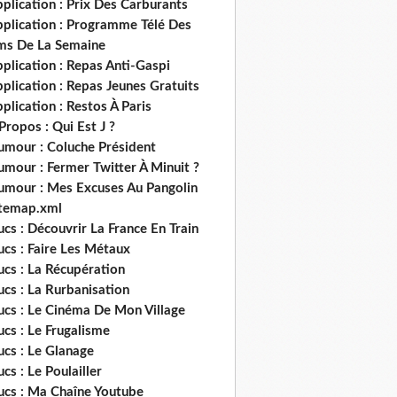
plication : Prix Des Carburants
pplication : Programme Télé Des
lms De La Semaine
plication : Repas Anti-Gaspi
plication : Repas Jeunes Gratuits
plication : Restos À Paris
Propos : Qui Est J ?
umour : Coluche Président
umour : Fermer Twitter À Minuit ?
umour : Mes Excuses Au Pangolin
itemap.xml
ucs : Découvrir La France En Train
ucs : Faire Les Métaux
ucs : La Récupération
ucs : La Rurbanisation
ucs : Le Cinéma De Mon Village
ucs : Le Frugalisme
ucs : Le Glanage
ucs : Le Poulailler
rucs : Ma Chaîne Youtube