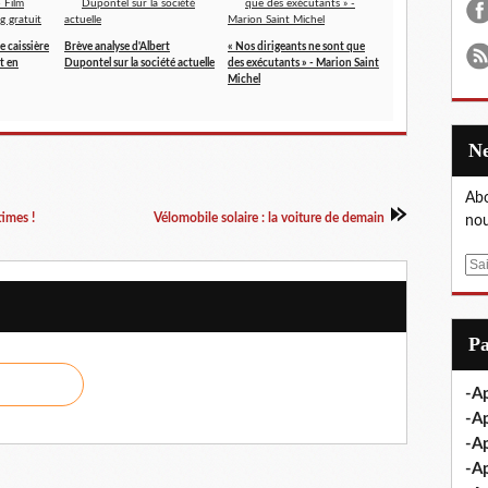
e caissière
Brève analyse d'Albert
« Nos dirigeants ne sont que
t en
Dupontel sur la société actuelle
des exécutants » - Marion Saint
Michel
Abo
imes !
Vélomobile solaire : la voiture de demain
nou
E
m
a
i
P
l
-Ap
-Ap
-Ap
-A