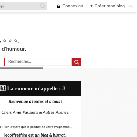
Connexion
+
Créer mon blog
s ⭐ ⭐ ⭐.
s d'humeur.
🇷​ La rumeur m'appelle : J
Bienvenue à toutes et à tous !
Chers Amis Parisiens &
Autres Aliénés,
J : Rien d'autre que le produit de votre imagination...
lecoffretfilm
est
un blog &
bistrot,