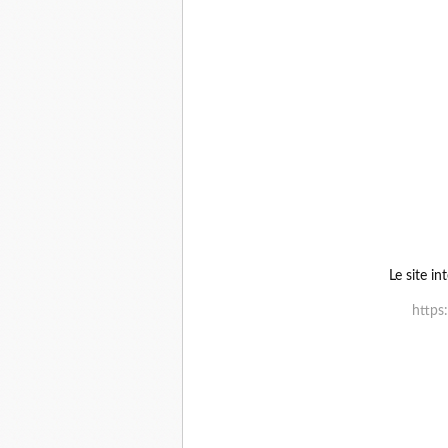
Le site in
https