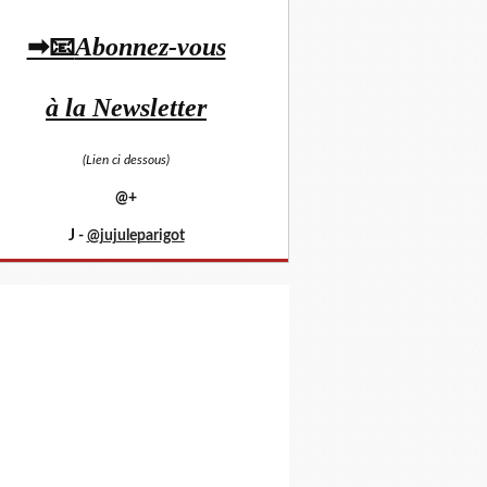
➡📧
Abonnez-vous
à la Newsletter
(Lien ci dessous)
@+
J -
@jujuleparigot