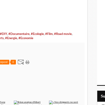
#DIY
,
#Documentaire
,
#Ecologie
,
#Film
,
#Road movie
,
rts
,
#Energie
,
#Economie
epost
0
S