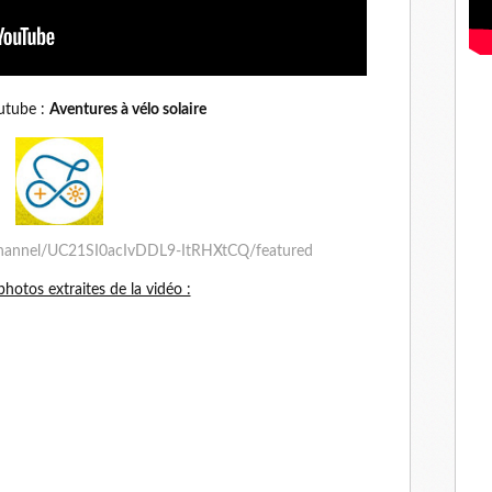
utube :
Aventures à vélo solaire
channel/UC21SI0acIvDDL9-ItRHXtCQ/featured
hotos extraites de la vidéo :