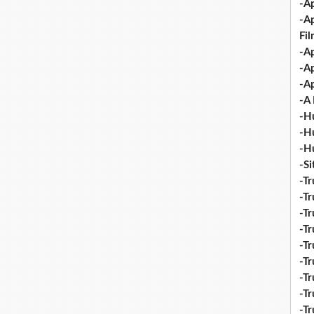
-Ap
-A
Fi
-Ap
-Ap
-Ap
-A 
-H
-H
-H
-S
-Tr
-Tr
-Tr
-Tr
-Tr
-Tr
-Tr
-Tr
-T