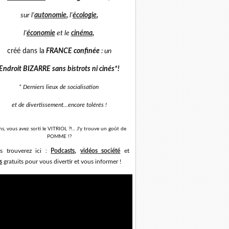
sur
l'
autonomie
,
l'
écologie
,
l'
économie
et
le
cinéma
,
créé dans la
FRANCE confinée
: un
Endroit BIZARRE sans bistrots ni cinés*
!
* Derniers lieux de socialisation
et de divertissement...
encore tolérés !
ns, vous avez sorti le VITRIOL ?!... J'y trouve un goût de
POMME !?
s trouverez ici :
Podcasts
,
vidéos société
et
s
gratuits pour vous divertir et vous informer !