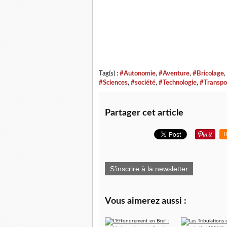
Tag(s) :
#Autonomie
,
#Aventure
,
#Bricolage
,
#Sciences
,
#société
,
#Technologie
,
#Transpo
Partager cet article
R
S'inscrire à la newsletter
Vous aimerez aussi :