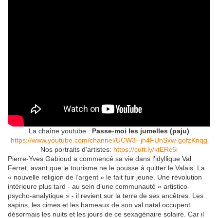
La chaîne youtube :
Passe-moi les jumelles (paju)
https://www.youtube.com/channel/UCW3--jh4FUnSxw-gofzKnqg
Nos portraits d'artistes:
https://cutt.ly/ktERc6i
Pierre-Yves Gabioud a commencé sa vie dans l’idyllique Val
Ferret, avant que le tourisme ne le pousse à quitter le Valais. La
« nouvelle religion de l’argent » le fait fuir jeune. Une révolution
intérieure plus tard - au sein d’une communauté « artistico-
psycho-analytique » - il revient sur la terre de ses ancêtres. Les
sapins, les cimes et les hameaux de son val natal occupent
désormais les nuits et les jours de ce sexagénaire solaire. Car il