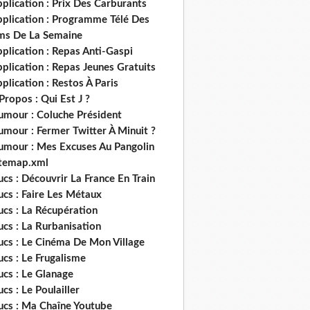
plication : Prix Des Carburants
pplication : Programme Télé Des
lms De La Semaine
plication : Repas Anti-Gaspi
plication : Repas Jeunes Gratuits
plication : Restos À Paris
Propos : Qui Est J ?
umour : Coluche Président
umour : Fermer Twitter À Minuit ?
umour : Mes Excuses Au Pangolin
itemap.xml
ucs : Découvrir La France En Train
ucs : Faire Les Métaux
ucs : La Récupération
ucs : La Rurbanisation
ucs : Le Cinéma De Mon Village
ucs : Le Frugalisme
ucs : Le Glanage
ucs : Le Poulailler
rucs : Ma Chaîne Youtube