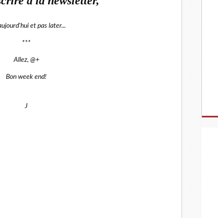
crire à la newsletter,
ujourd'hui et pas later...
***
Allez, @+
Bon week end!
J