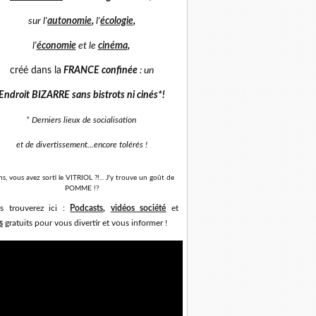
sur
l'
autonomie
,
l'
écologie
,
l'
économie
et
le
cinéma
,
créé dans la
FRANCE confinée
: un
Endroit BIZARRE sans bistrots ni cinés*
!
* Derniers lieux de socialisation
et de divertissement...
encore tolérés !
ns, vous avez sorti le VITRIOL ?!... J'y trouve un goût de
POMME !?
s trouverez ici :
Podcasts
,
vidéos société
et
s
gratuits pour vous divertir et vous informer !