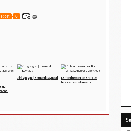
epost
0
Zizi gougou | Fernand Raynaud
L'Effondrement en Bref : Un
basculement silencieux
x qui
terone |
S