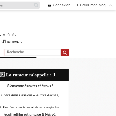
Connexion
+
Créer mon blog
s ⭐ ⭐ ⭐.
s d'humeur.
🇷​ La rumeur m'appelle : J
Bienvenue à toutes et à tous !
Chers Amis Parisiens &
Autres Aliénés,
J : Rien d'autre que le produit de votre imagination...
lecoffretfilm
est
un blog &
bistrot,