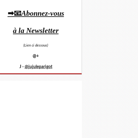
➡📧
Abonnez-vous
à la Newsletter
(Lien ci dessous)
@+
J -
@jujuleparigot