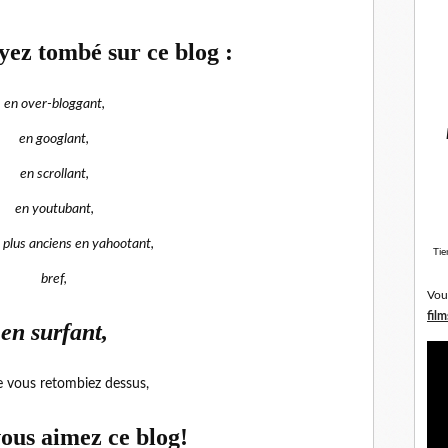
yez tombé sur ce blog :
en over-bloggant,
en googlant,
en scrollant,
en youtubant,
 plus anciens en yahootant,
Tie
bref,
Vou
film
en surfant,
 vous retombiez dessus,
vous aimez ce blog!