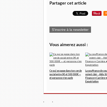
Partager cet article
R
S'inscrire à la newsletter
Vous aimerez aussi :
Ce qui se passe dans ton cercle
La souffrance de ceu
social entre 0€ et 500 000€ —
voient clair - Aldo S
et personne n'en parle
Finance • Carrière •
Expatriation