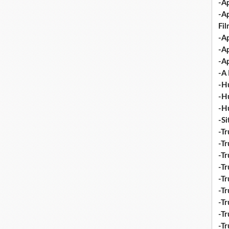
-Ap
-A
Fi
-Ap
-Ap
-Ap
-A 
-H
-H
-H
-S
-Tr
-Tr
-Tr
-Tr
-Tr
-Tr
-Tr
-Tr
-T