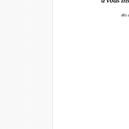
à vous ins
dès a