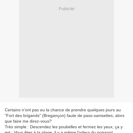
Publicité
Certains n'ont pas eu la chance de prendre quelques jours au
"Fort des brigands" (Bregançon) faute de pass-sanisettes, alors
que faire me direz-vous?
Très simple : Descendez les poubelles et fermez les yeux, ça y
est : Vous êtes à la plage, il y a même l'odeur du poisson!