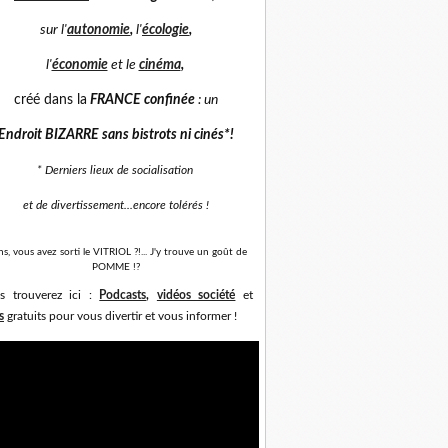
sur
l'
autonomie
,
l'
écologie
,
l'
économie
et
le
cinéma
,
créé dans la
FRANCE confinée
: un
Endroit BIZARRE sans bistrots ni cinés*
!
* Derniers lieux de socialisation
et de divertissement...
encore tolérés !
ns, vous avez sorti le VITRIOL ?!... J'y trouve un goût de
POMME !?
s trouverez ici :
Podcasts
,
vidéos société
et
s
gratuits pour vous divertir et vous informer !