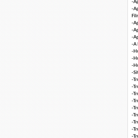
-Ap
-A
Fi
-Ap
-Ap
-Ap
-A 
-H
-H
-H
-S
-Tr
-Tr
-Tr
-Tr
-Tr
-Tr
-Tr
-Tr
-T