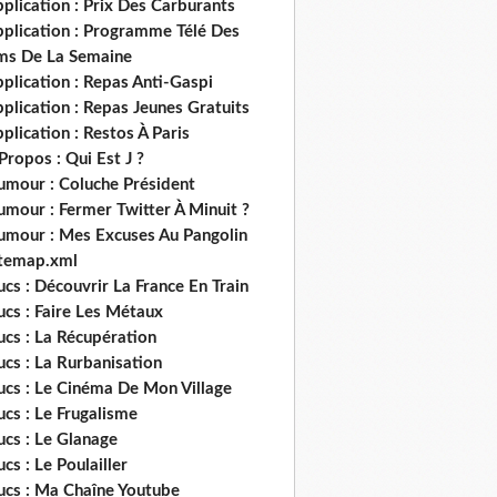
plication : Prix Des Carburants
pplication : Programme Télé Des
lms De La Semaine
plication : Repas Anti-Gaspi
plication : Repas Jeunes Gratuits
plication : Restos À Paris
Propos : Qui Est J ?
umour : Coluche Président
umour : Fermer Twitter À Minuit ?
umour : Mes Excuses Au Pangolin
itemap.xml
ucs : Découvrir La France En Train
ucs : Faire Les Métaux
ucs : La Récupération
ucs : La Rurbanisation
ucs : Le Cinéma De Mon Village
ucs : Le Frugalisme
ucs : Le Glanage
ucs : Le Poulailler
rucs : Ma Chaîne Youtube