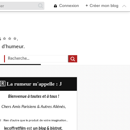
Connexion
+
Créer mon blog
s ⭐ ⭐ ⭐.
s d'humeur.
🇷​ La rumeur m'appelle : J
Bienvenue à toutes et à tous !
Chers Amis Parisiens &
Autres Aliénés,
J : Rien d'autre que le produit de votre imagination...
lecoffretfilm
est
un blog &
bistrot,