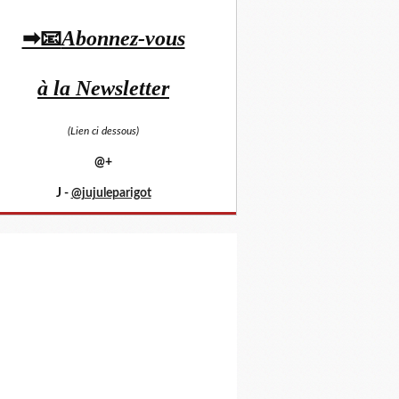
➡📧
Abonnez-vous
à la Newsletter
(Lien ci dessous)
@+
J -
@jujuleparigot