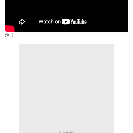
@+J
Publicité