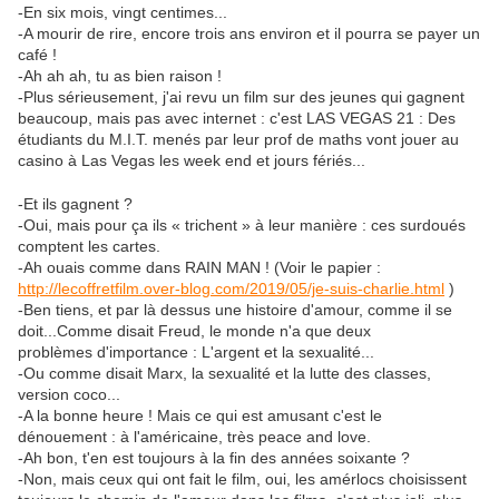
-En six mois, vingt centimes...
-A mourir de rire, encore trois ans environ et il pourra se payer un
café !
-Ah ah ah, tu as bien raison !
-Plus sérieusement, j'ai revu un film sur des jeunes qui gagnent
beaucoup, mais pas avec internet : c'est LAS VEGAS 21 : Des
étudiants du M.I.T. menés par leur prof de maths vont jouer au
casino à Las Vegas les week end et jours fériés...
-Et ils gagnent ?
-Oui, mais pour ça ils « trichent » à leur manière : ces surdoués
comptent les cartes.
-Ah ouais comme dans RAIN MAN ! (Voir le papier :
http://lecoffretfilm.over-blog.com/2019/05/je-suis-charlie.html
)
-Ben tiens, et par là dessus une histoire d'amour, comme il se
doit...Comme disait Freud, le monde n'a que deux
problèmes d'importance : L'argent et la sexualité...
-Ou comme disait Marx, la sexualité et la lutte des classes,
version coco...
-A la bonne heure ! Mais ce qui est amusant c'est le
dénouement : à l'américaine, très peace and love.
-Ah bon, t'en est toujours à la fin des années soixante ?
-Non, mais ceux qui ont fait le film, oui, les amérlocs choisissent