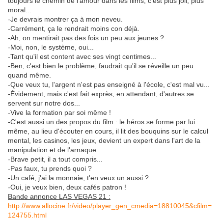
toujours le chemin de l'amour dans les films, c'est plus joli, plus
moral...
-Je devrais montrer ça à mon neveu.
-Carrément, ça le rendrait moins con déjà.
-Ah, on mentirait pas des fois un peu aux jeunes ?
-Moi, non, le système, oui...
-Tant qu'il est content avec ses vingt centimes...
-Ben, c'est bien le problème, faudrait qu'il se réveille un peu
quand même.
-Que veux tu, l'argent n'est pas enseigné à l'école, c'est mal vu...
-Évidement, mais c'est fait exprès, en attendant, d'autres se
servent sur notre dos...
-Vive la formation par soi même !
-C'est aussi un des propos du film : le héros se forme par lui
même, au lieu d'écouter en cours, il lit des bouquins sur le calcul
mental, les casinos, les jeux, devient un expert dans l'art de la
manipulation et de l'arnaque.
-Brave petit, il a tout compris...
-Pas faux, tu prends quoi ?
-Un café, j'ai la monnaie, t'en veux un aussi ?
-Oui, je veux bien, deux cafés patron !
Bande annonce LAS VEGAS 21 :
http://www.allocine.fr/video/player_gen_cmedia=18810045&cfilm=
124755.html