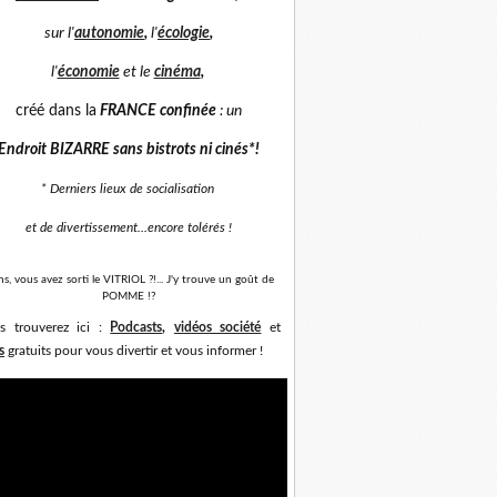
sur
l'
autonomie
,
l'
écologie
,
l'
économie
et
le
cinéma
,
créé dans la
FRANCE confinée
: un
Endroit BIZARRE sans bistrots ni cinés*
!
* Derniers lieux de socialisation
et de divertissement...
encore tolérés !
ns, vous avez sorti le VITRIOL ?!... J'y trouve un goût de
POMME !?
s trouverez ici :
Podcasts
,
vidéos société
et
s
gratuits pour vous divertir et vous informer !