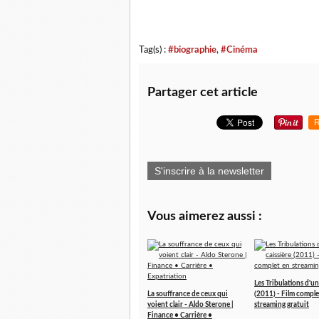
Tag(s) :
#biographie
,
#Cinéma
Partager cet article
R
S'inscrire à la newsletter
Vous aimerez aussi :
Les Tribulations d'un
La souffrance de ceux qui
(2011) - Film comple
voient clair - Aldo Sterone |
streaming gratuit
Finance • Carrière •