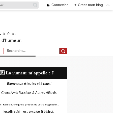
Connexion
+
Créer mon blog
s ⭐ ⭐ ⭐.
s d'humeur.
🇷​ La rumeur m'appelle : J
Bienvenue à toutes et à tous !
Chers Amis Parisiens &
Autres Aliénés,
J : Rien d'autre que le produit de votre imagination...
lecoffretfilm
est
un blog &
bistrot,