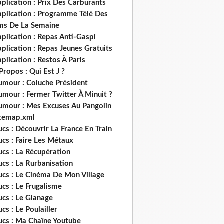
plication : Prix Des Carburants
pplication : Programme Télé Des
lms De La Semaine
plication : Repas Anti-Gaspi
plication : Repas Jeunes Gratuits
plication : Restos À Paris
Propos : Qui Est J ?
umour : Coluche Président
umour : Fermer Twitter À Minuit ?
umour : Mes Excuses Au Pangolin
itemap.xml
ucs : Découvrir La France En Train
ucs : Faire Les Métaux
ucs : La Récupération
ucs : La Rurbanisation
ucs : Le Cinéma De Mon Village
ucs : Le Frugalisme
ucs : Le Glanage
ucs : Le Poulailler
rucs : Ma Chaîne Youtube