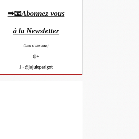
➡📧
Abonnez-vous
à la Newsletter
(Lien ci dessous)
@+
J -
@jujuleparigot