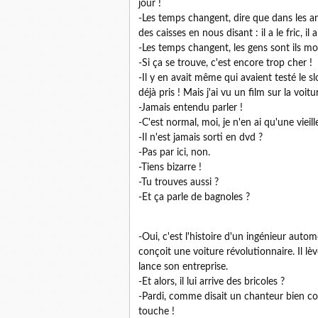
jour !
-Les temps changent, dire que dans les an
des caisses en nous disant : il a le fric, il 
-Les temps changent, les gens sont ils mo
-Si ça se trouve, c'est encore trop cher !
-Il y en avait même qui avaient testé le s
déjà pris ! Mais j'ai vu un film sur la voi
-Jamais entendu parler !
-C'est normal, moi, je n'en ai qu'une viei
-Il n'est jamais sorti en dvd ?
-Pas par ici, non.
-Tiens bizarre !
-Tu trouves aussi ?
-Et ça parle de bagnoles ?
-Oui, c'est l'histoire d'un ingénieur auto
conçoit une voiture révolutionnaire. Il lè
lance son entreprise.
-Et alors, il lui arrive des bricoles ?
-Pardi, comme disait un chanteur bien con
touche !