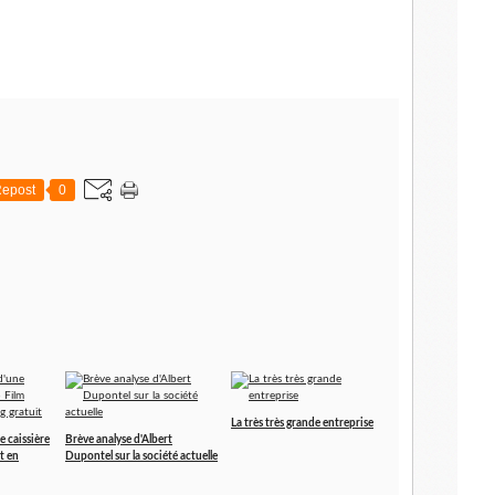
epost
0
La très très grande entreprise
e caissière
Brève analyse d'Albert
t en
Dupontel sur la société actuelle