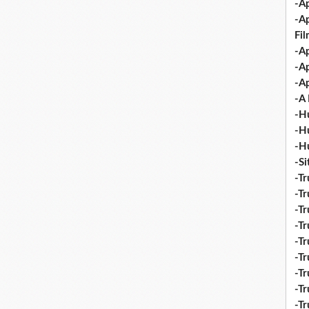
-Ap
-A
Fi
-Ap
-Ap
-Ap
-A 
-H
-H
-H
-S
-Tr
-Tr
-Tr
-Tr
-Tr
-Tr
-Tr
-Tr
-T