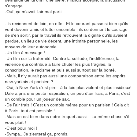
demande de lui offrir une bière, Francis accepte, la discussion
s'engage.
-Ouf, ça m'avait l'air mal parti...
-Ils reviennent de loin, en effet. Et le courant passe si bien qu'ils
vont devenir amis et lutter ensemble : ils se donnent le courage
de s'en sortir, par le travail ils retrouvent la dignité qu'ils avaient
perdue, un lieu de vie décent, une intimité personnelle, les
moyens de leur autonomie.
-Un film à message !
-Un film sur la fraternité. Contre la solitude, l'indifférence, la
violence qui contribue à faire chuter les plus fragiles, la
conscription, le racisme et puis aussi surtout sur la bonté.
-Mais, il n'y aurait pas aussi une comparaison entre les esprits
new-yorkais et parisien ?
-Oui, à New-York c'est pire : à la fois plus violent et plus insidieux!
Dale a pris une petite respiration, un peu d'air frais, à Paris, c'est
un comble pour un joueur de sax.
-De l'air frais ! C'est un comble même pour un parisien ! Cela dit
à Paris, tout est possible !
-Mais on est bien dans notre troquet aussi... La même chose s'il
vous plaît !
-C'est pour moi !
-Sympa...Je zieuterai ça, promis.