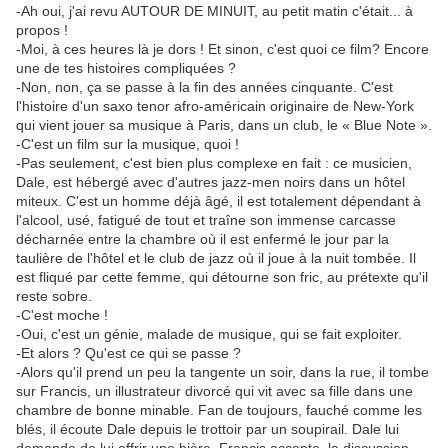
-Ah oui, j'ai revu AUTOUR DE MINUIT, au petit matin c'était... à
propos !
-Moi, à ces heures là je dors ! Et sinon, c'est quoi ce film? Encore
une de tes histoires compliquées ?
-Non, non, ça se passe à la fin des années cinquante. C'est
l'histoire d'un saxo tenor afro-américain originaire de New-York
qui vient jouer sa musique à Paris, dans un club, le « Blue Note ».
-C'est un film sur la musique, quoi !
-Pas seulement, c'est bien plus complexe en fait : ce musicien,
Dale, est hébergé avec d'autres jazz-men noirs dans un hôtel
miteux. C'est un homme déjà âgé, il est totalement dépendant à
l'alcool, usé, fatigué de tout et traîne son immense carcasse
décharnée entre la chambre où il est enfermé le jour par la
taulière de l'hôtel et le club de jazz où il joue à la nuit tombée. Il
est fliqué par cette femme, qui détourne son fric, au prétexte qu'il
reste sobre.
-C'est moche !
-Oui, c'est un génie, malade de musique, qui se fait exploiter.
-Et alors ? Qu'est ce qui se passe ?
-Alors qu'il prend un peu la tangente un soir, dans la rue, il tombe
sur Francis, un illustrateur divorcé qui vit avec sa fille dans une
chambre de bonne minable. Fan de toujours, fauché comme les
blés, il écoute Dale depuis le trottoir par un soupirail. Dale lui